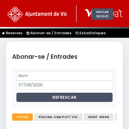
INICIAR
SESSIÓ
Reserves
Abonar-se / Entrades
Estadístiques
Abonar-se / Entrades
REFRESCAR
TOTES
PISCINA CEM PATÍ VIC
GENT GRAN
TOUR